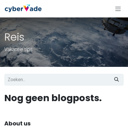
Overslaan naar inhoud
Reis
Vakantie tips
Nog geen blogposts.
About us